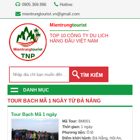
0905.369.896
Hotline:
mientrungtourist.vn@gmail.com
Mientrung
tourist
-------------------------
TOP 10 CÔNG TY DU LỊCH
HÀNG ĐẦU VIỆT NAM
DANH MỤC
TOUR BẠCH MÃ 1 NGÀY TỪ ĐÀ NẴNG
Tour Bạch Mã 1 ngày
Mã Tour:
BM001
Thời gian:
1 ngày
Phương tiện:
Ô tô
Điểm khởi hành:
Đà Nẵng, Hội An,