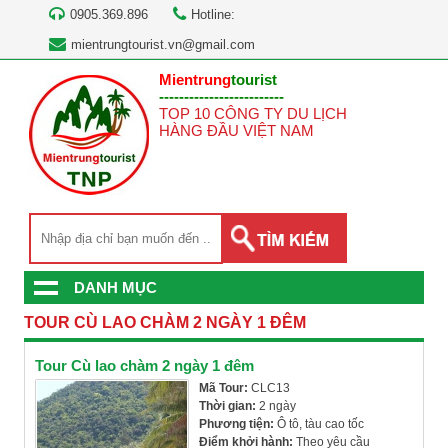
0905.369.896
Hotline:
mientrungtourist.vn@gmail.com
Mientrung
tourist
-------------------------
TOP 10 CÔNG TY DU LỊCH
HÀNG ĐẦU VIỆT NAM
DANH MỤC
TOUR CÙ LAO CHÀM 2 NGÀY 1 ĐÊM
Tour Cù lao chàm 2 ngày 1 đêm
Mã Tour:
CLC13
Thời gian:
2 ngày
Phương tiện:
Ô tô, tàu cao tốc
Điểm khởi hành:
Theo yêu cầu