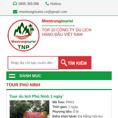
0905.369.896
Hotline:
mientrungtourist.vn@gmail.com
Mientrung
tourist
-------------------------
TOP 10 CÔNG TY DU LỊCH
HÀNG ĐẦU VIỆT NAM
DANH MỤC
TOUR PHÚ NINH
Tour du lịch Phú Ninh 1 ngày`
Mã Tour:
PN01
Thời gian:
1 ngày
Phương tiện:
Ô tô
Điểm khởi hành:
Đà Nẵng/ Hội An/