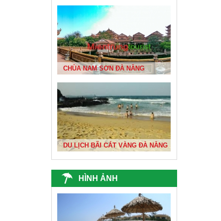
BIỂN ĐÀ NẴNG ĐẸP NHẤT VIỆT NAM
CHÙA NAM SƠN ĐÀ NẴNG
DU XUÂN 1
DU LỊCH BÃI CÁT VÀNG ĐÀ NẴNG
ĐỘNG THIÊN ĐƯỜNG
HÌNH ẢNH
ĐỀN BÀ TRIỆU