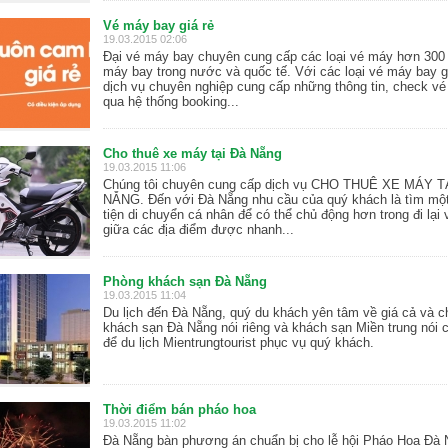
Vé máy bay giá rẻ
19.03.2015 02:06
Đại vé máy bay chuyên cung cấp các loại vé máy hơn 300
máy bay trong nước và quốc tế. Với các loại vé máy bay gi
dịch vụ chuyên nghiệp cung cấp những thông tin, check vé 
qua hệ thống booking...
Cho thuê xe máy tại Đà Nẵng
19.03.2015 11:06
Chúng tôi chuyên cung cấp dịch vụ CHO THUÊ XE MÁY T
NẴNG. Đến với Đà Nẵng nhu cầu của quý khách là tìm mộ
tiện di chuyển cá nhân để có thể chủ động hơn trong đi lại 
giữa các địa điểm được nhanh...
Phòng khách sạn Đà Nẵng
19.03.2015 11:04
Du lịch đến Đà Nẵng, quý du khách yên tâm về giá cả và c
khách sạn Đà Nẵng nói riêng và khách sạn Miền trung nói 
để du lịch Mientrungtourist phục vụ quý khách.
Thời điểm bán pháo hoa
19.03.2015 11:02
Đà Nẵng bàn phương án chuẩn bị cho lễ hội Pháo Hoa Đà 