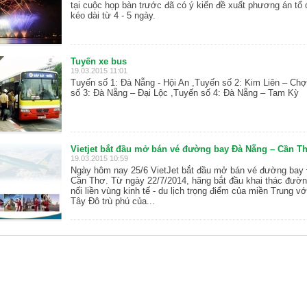
tại cuộc họp bàn trước đã có ý kiến đề xuất phương án tổ 
kéo dài từ 4 - 5 ngày.
Tuyến xe bus
19.03.2015 11:01
Tuyến số 1: Đà Nẵng - Hội An ,Tuyến số 2: Kim Liên – Ch
số 3: Đà Nẵng – Đại Lộc ,Tuyến số 4: Đà Nẵng – Tam Kỳ
Vietjet bắt đầu mở bán vé đường bay Đà Nẵng – Cần T
19.03.2015 10:59
Ngày hôm nay 25/6 VietJet bắt đầu mở bán vé đường bay
Cần Thơ. Từ ngày 22/7/2014, hãng bắt đầu khai thác đườn
nối liền vùng kinh tế - du lịch trọng điểm của miền Trung vớ
Tây Đô trù phú của...