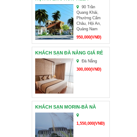
90 Trần
CHÙA LINH ỨNG SƠN TRÀ
Quang Khải,
Phường Cẩm
Châu, Hội An,
Quảng Nam
HỘI NGHỊ KHÁCH HÀNG HEIFE VIỆT NAM
950,000(VNĐ)
BAMBOO AIRWAYS MỞ BÁN VÉ ĐƯỜNG BAY MỚI TP. HỒ CHÍ MINH – ĐÀ NẴNG GIÁ ƯU ĐÃI
KHÁCH SẠN ĐÀ NẴNG GIÁ RẺ
TAM GIÁC MẠCH
Đà Nẵng
300,000(VNĐ)
BÁNH KẸO HẢI HÀ
ĐẠI LÝ VÉ MÁY BAY CÁC HÃNG VIETNAMAIRLINE, VIETJETAIR, JETSTAR PACIFIC
KHÁCH SẠN MORIN-BÀ NÀ
CHÙA NAM SƠN ĐÀ NẴNG
1,550,000(VNĐ)
ĐOÀN CHỊ HOÀNG-CẦN THƠ