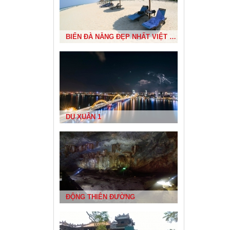
BIỂN ĐÀ NẴNG ĐẸP NHẤT VIỆT NAM
NHÀ RÔNG TÂY NGUYÊN
DU XUÂN 1
ĐẢO LÝ SƠN
ĐỘNG THIÊN ĐƯỜNG