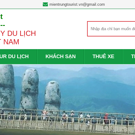
mientrungtourist.vn@gmail.com
t
---
Y DU LỊCH
T NAM
UR DU LỊCH
KHÁCH SẠN
THUÊ XE
T