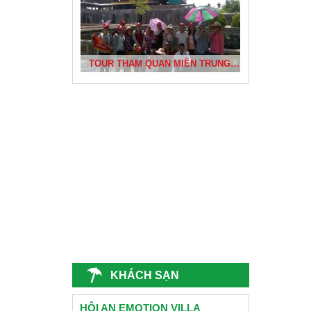
BÃI TẮM NHẬT LỆ VÀ KHU KHẢO CỔ BÀU TRÓ
TOUR THAM QUAN MIỀN TRUNG CỦA DỰ ÁN PHÁT TRIỂN CỘNG ĐỒNG BÌNH THUẬN
ĐÈN LỒNG HỘI AN
CÔNG TY CHỊ THƯƠNG- QUẢNG NINH DU LỊCH ĐÀ NẴNG 2015
CỐ ĐÔ HUẾ
TRƯỜNG CẤP 2 NGUYỄN VĂN TRỖI - QUẢNG NAM
KHÁCH SẠN
HỘI AN EMOTION VILLA