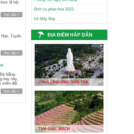
chức lễ hội
Dịch vụ pháo hoa 2015
Đọc tiếp »
Vé Máy Bay
CHÙA NAM SƠN ĐÀ NẴNG
ĐỊA ĐIỂM HẤP DẪN
ợ Hàn ,Tuyến
Đọc tiếp »
hơ
 Đà Nẵng-
g bay này,
CHÙA LINH ỨNG SƠN TRÀ
i miền đất
Đọc tiếp »
TAM GIÁC MẠCH