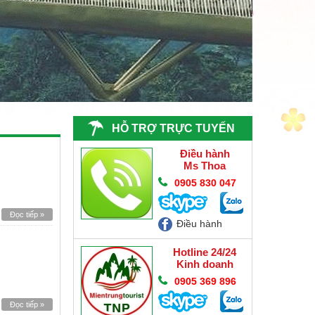
HỖ TRỢ TRỰC TUYẾN
Điều hành
Ms Thoa
0905 830 047
Đọc tiếp »
Điều hành
Hotline 24/24
Kinh doanh
0905 369 896
Đọc tiếp »