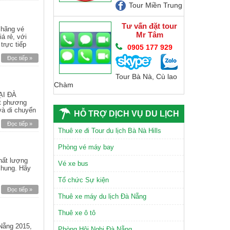
Tour Miền Trung
Tư vấn đặt tour
 hãng vé
Mr Tâm
á rẻ, với
trực tiếp
0905 177 929
Đọc tiếp »
Tour Bà Nà, Cù lao
Chàm
ẠI ĐÀ
t phương
và di chuyển
HỖ TRỢ DỊCH VỤ DU LỊCH
Đọc tiếp »
CHÙA LINH ỨNG SƠN TRÀ
Thuê xe đi Tour du lịch Bà Nà Hills
Phòng vé máy bay
hất lượng
Vé xe bus
chung. Hãy
Tổ chức Sự kiện
Đọc tiếp »
Thuê xe máy du lịch Đà Nẵng
TAM GIÁC MẠCH
Thuê xe ô tô
Nẵng 2015,
Phòng Hội Nghị Đà Nẵng