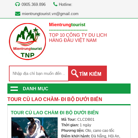
0905.369.896
Hotline:
mientrungtourist.vn@gmail.com
Mientrung
tourist
-------------------------
TOP 10 CÔNG TY DU LỊCH
HÀNG ĐẦU VIỆT NAM
DANH MỤC
TOUR CÙ LAO CHÀM- ĐI BỘ DƯỚI BIỂN
TOUR CÙ LAO CHÀM ĐI BỘ DƯỚI BIỂN
Mã Tour:
CLCDB01
Thời gian:
1 ngày
Phương tiện:
Oto, cano cao tốc
Điểm khởi hành:
Đà Nẵng, Hội An,