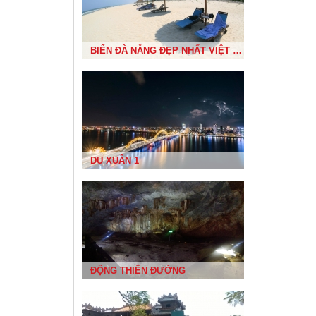
ĐỀN BÀ TRIỆU
BIỂN ĐÀ NẴNG ĐẸP NHẤT VIỆT NAM
NHÀ RÔNG TÂY NGUYÊN
DU XUÂN 1
ĐẢO LÝ SƠN
ĐỘNG THIÊN ĐƯỜNG