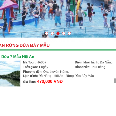
 AN RỪNG DỪA BẢY MẪU
 Dừa 7 Mẫu Hội An
Mã Tour:
HA007
Điểm khởi hành:
Đà Nẵng
Thời gian:
1 ngày
Hình thức:
Tour riêng
Phương tiện:
Oto, thuyền thúng,
Lịch trình:
Đà Nẵng - Hội An - Rừng Dừa Bẩy Mẫu
470,000 VNĐ
Giá Tour: