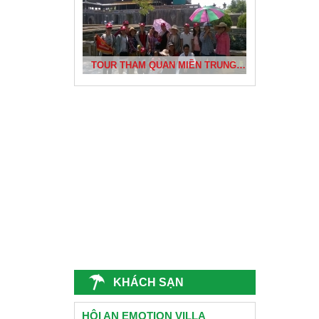
BÃI TẮM NHẬT LỆ VÀ KHU KHẢO CỔ BÀU TRÓ
TOUR THAM QUAN MIỀN TRUNG CỦA DỰ ÁN PHÁT TRIỂN CỘNG ĐỒNG BÌNH THUẬN
ĐÈN LỒNG HỘI AN
CÔNG TY CHỊ THƯƠNG- QUẢNG NINH DU LỊCH ĐÀ NẴNG 2015
CỐ ĐÔ HUẾ
KHÁCH SẠN
TRƯỜNG CẤP 2 NGUYỄN VĂN TRỖI - QUẢNG NAM
HỘI AN EMOTION VILLA