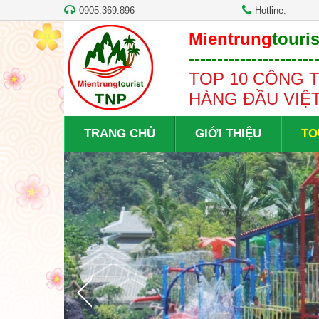
0905.369.896
Hotline:
Mientrung
touris
----------------------
TOP 10 CÔNG T
HÀNG ĐẦU VIỆ
TRANG CHỦ
GIỚI THIỆU
TO