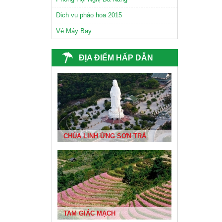
Dịch vụ pháo hoa 2015
Vé Máy Bay
ĐỊA ĐIỂM HẤP DẪN
CHÙA NAM SƠN ĐÀ NẴNG
CHÙA LINH ỨNG SƠN TRÀ
TAM GIÁC MẠCH