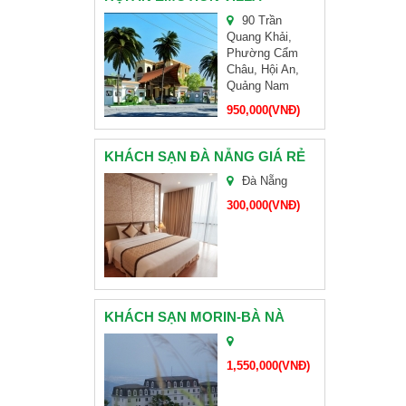
90 Trần
Quang Khải,
CHÙA LINH ỨNG SƠN TRÀ
Phường Cẩm
Châu, Hội An,
Quảng Nam
HỘI NGHỊ KHÁCH HÀNG HEIFE VIỆT NAM
950,000(VNĐ)
KHÁCH SẠN ĐÀ NẴNG GIÁ RẺ
TAM GIÁC MẠCH
Đà Nẵng
300,000(VNĐ)
BÁNH KẸO HẢI HÀ
KHÁCH SẠN MORIN-BÀ NÀ
CHÙA NAM SƠN ĐÀ NẴNG
1,550,000(VNĐ)
ĐOÀN CHỊ HOÀNG-CẦN THƠ