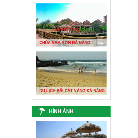
BIỂN ĐÀ NẴNG ĐẸP NHẤT VIỆT NAM
CHÙA NAM SƠN ĐÀ NẴNG
DU XUÂN 1
DU LỊCH BÃI CÁT VÀNG ĐÀ NẴNG
HÌNH ẢNH
ĐỘNG THIÊN ĐƯỜNG