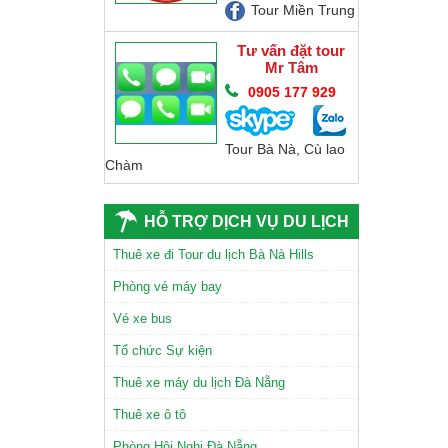
Tour Miền Trung
Tư vấn đặt tour
Mr Tâm
0905 177 929
Tour Bà Nà, Cù lao
Chàm
HỖ TRỢ DỊCH VỤ DU LỊCH
Thuê xe đi Tour du lịch Bà Nà Hills
CHÙA LINH ỨNG SƠN TRÀ
Phòng vé máy bay
Vé xe bus
Tổ chức Sự kiện
Thuê xe máy du lịch Đà Nẵng
TAM GIÁC MẠCH
Thuê xe ô tô
Phòng Hội Nghị Đà Nẵng