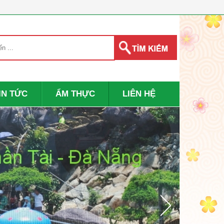
IN TỨC
ẨM THỰC
LIÊN HỆ