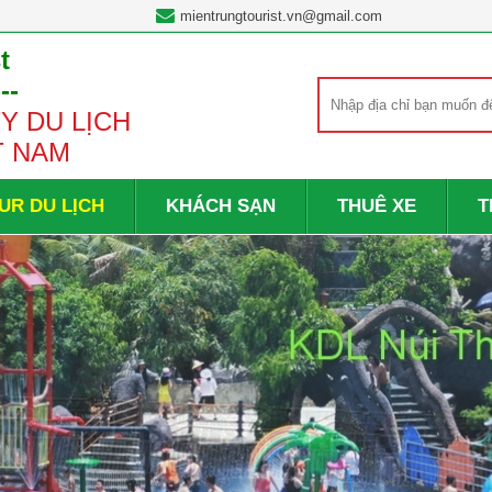
mientrungtourist.vn@gmail.com
t
---
Y DU LỊCH
T NAM
UR DU LỊCH
KHÁCH SẠN
THUÊ XE
T