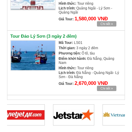
Hình thức:
Tour riêng
Lịch trình:
Quảng Ngãi - Lý Sơn -
Quảng Ngãi
1,580,000 VNĐ
Giá Tour:
Chi tiết »
Tour Đảo Lý Sơn (3 ngày 2 đêm)
Mã Tour:
LS01
Thời gian:
3 ngày 2 đêm
Phương tiện:
Ô tô, tàu
Điểm khởi hành:
Đà Nẵng, Quảng
Nam
Hình thức:
Tour riêng
Lịch trình:
Đà Nẵng - Quảng Ngãi- Lý
Sơn - Đà Nẵng
2,670,000 VNĐ
Giá Tour:
Chi tiết »