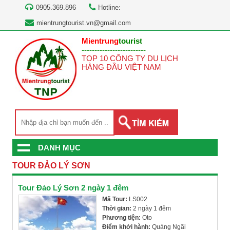
0905.369.896
Hotline:
mientrungtourist.vn@gmail.com
Mientrung
tourist
-------------------------
TOP 10 CÔNG TY DU LỊCH
HÀNG ĐẦU VIỆT NAM
DANH MỤC
TOUR ĐẢO LÝ SƠN
Tour Đảo Lý Sơn 2 ngày 1 đêm
Mã Tour:
LS002
Thời gian:
2 ngày 1 đêm
Phương tiện:
Oto
Điểm khởi hành:
Quảng Ngãi