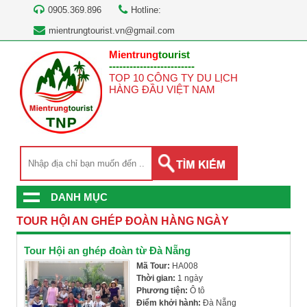
0905.369.896
Hotline:
mientrungtourist.vn@gmail.com
Mientrung
tourist
-------------------------
TOP 10 CÔNG TY DU LỊCH
HÀNG ĐẦU VIỆT NAM
DANH MỤC
TOUR HỘI AN GHÉP ĐOÀN HÀNG NGÀY
Tour Hội an ghép đoàn từ Đà Nẵng
Mã Tour:
HA008
Thời gian:
1 ngày
Phương tiện:
Ô tô
Điểm khởi hành:
Đà Nẵng