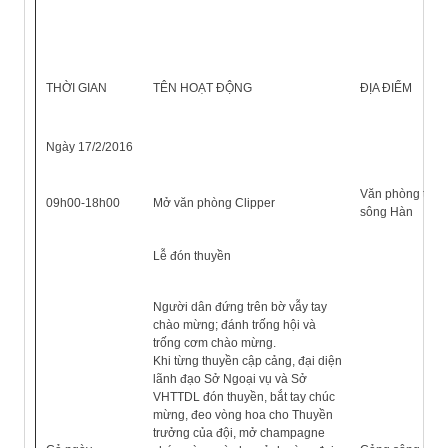
THỜI GIAN
TÊN HOẠT ĐỘNG
ĐỊA ĐIỂM
Ngày 17/2/2016
Văn phòng tại 
09h00-18h00
Mở văn phòng Clipper
sông Hàn
Lễ đón thuyền
Người dân đứng trên bờ vẫy tay
chào mừng; đánh trống hội và
trống cơm chào mừng.
Khi từng thuyền cập cảng, đại diện
lãnh đạo Sở Ngoại vụ và Sở
VHTTDL đón thuyền, bắt tay chúc
mừng, đeo vòng hoa cho Thuyền
trưởng của đội, mở champagne