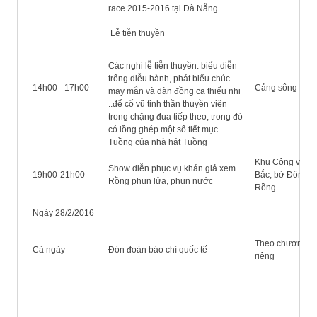
race 2015-2016 tại Đà Nẵng
Lễ tiễn thuyền
Các nghi lễ tiễn thuyền: biểu diễn
trống diễu hành, phát biểu chúc
14h00 - 17h00
Cảng sông Hàn
may mắn và dàn đồng ca thiếu nhi
..để cổ vũ tinh thần thuyền viên
trong chặng đua tiếp theo, trong đó
có lồng ghép một số tiết mục
Tuồng của nhà hát Tuồng
Khu Công viên 
Show diễn phục vụ khán giả xem
19h00-21h00
Bắc, bờ Đông c
Rồng phun lửa, phun nước
Rồng
Ngày 28/2/2016
Theo chương tr
Cả ngày
Đón đoàn báo chí quốc tế
riêng