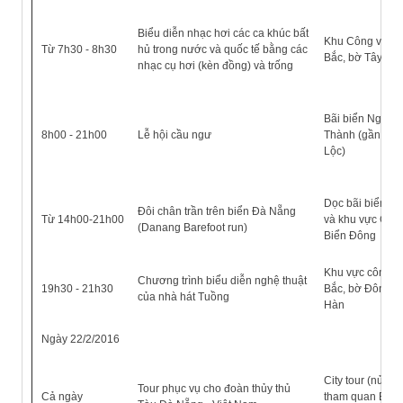
Biểu diễn nhạc hơi các ca khúc bất
Khu Công viên 
Từ 7h30 - 8h30
hủ trong nước và quốc tế bằng các
Bắc, bờ Tây cầ
nhạc cụ hơi (kèn đồng) và trống
Bãi biển Nguyễn
8h00 - 21h00
Lễ hội cầu ngư
Thành (gần cầu
Lộc)
Dọc bãi biển Đ
Đôi chân trần trên biển Đà Nẵng
Từ 14h00-21h00
và khu vực Côn
(Danang Barefoot run)
Biển Đông
Khu vực công vi
Chương trình biểu diễn nghệ thuật
19h30 - 21h30
Bắc, bờ Đông c
của nhà hát Tuồng
Hàn
Ngày 22/2/2016
City tour (nửa n
Tour phục vụ cho đoàn thủy thủ
Cả ngày
tham quan Bán