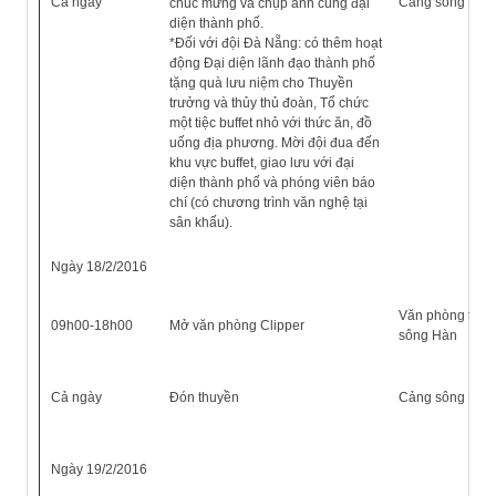
Cả ngày
Cảng sông Hàn
chúc mừng và chụp ảnh cùng đại
diện thành phố.
*Đối với đội Đà Nẵng: có thêm hoạt
động Đại diện lãnh đạo thành phố
tặng quà lưu niệm cho Thuyền
trưởng và thủy thủ đoàn, Tổ chức
một tiệc buffet nhỏ với thức ăn, đồ
uống địa phương. Mời đội đua đến
khu vực buffet, giao lưu với đại
diện thành phố và phóng viên báo
chí (có chương trình văn nghệ tại
sân khấu).
Ngày 18/2/2016
Văn phòng tại 
09h00-18h00
Mở văn phòng Clipper
sông Hàn
Cả ngày
Đón thuyền
Cảng sông Hàn
Ngày 19/2/2016