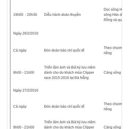
Dọc sông Hàn (
19h00 - 20h30
Diễu hành đoàn thuyền
sông Hàn đến c
Rồng và quay lạ
Ngày 26/2/2016
Theo chương tr
Cả ngày
Đón đoàn báo chí quốc tế
riêng
Triển lãm ảnh và Bút ký lưu niệm
8h00 - 21h00
dành cho du khách mùa Clipper
Cảng sông Hàn
race 2015-2016 tại Đà Nẵng
Ngày 27/2/2016
Theo chương tr
Cả ngày
Đón đoàn báo chí quốc tế
riêng
Triển lãm ảnh và Bút ký lưu niệm
8h00 - 21h00
dành cho du khách mùa Clipper
Cảng sông Hàn