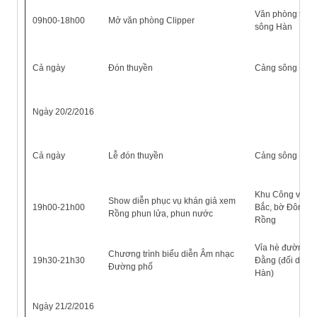
Văn phòng tại 
09h00-18h00
Mở văn phòng Clipper
sông Hàn
Cả ngày
Đón thuyền
Cảng sông Hàn
Ngày 20/2/2016
Cả ngày
Lễ đón thuyền
Cảng sông Hàn
Khu Công viên 
Show diễn phục vụ khán giả xem
19h00-21h00
Bắc, bờ Đông c
Rồng phun lửa, phun nước
Rồng
Vỉa hè đường B
Chương trình biểu diễn Âm nhạc
19h30-21h30
Đằng (đối diện 
Đường phố
Hàn)
Ngày 21/2/2016