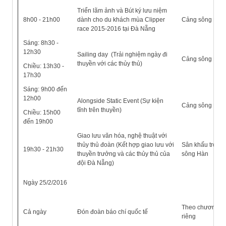
Triển lãm ảnh và Bút ký lưu niệm
8h00 - 21h00
dành cho du khách mùa Clipper
Cảng sông Hàn
race 2015-2016 tại Đà Nẵng
Sáng: 8h30 -
12h30
Sailing day (Trải nghiệm ngày đi
Cảng sông Hàn
thuyền với các thủy thủ)
Chiều: 13h30 -
17h30
Sáng: 9h00 đến
12h00
Alongside Static Event (Sự kiện
Cảng sông Hàn
tĩnh trên thuyền)
Chiều: 15h00
đến 19h00
Giao lưu văn hóa, nghệ thuật với
thủy thủ đoàn (Kết hợp giao lưu với
Sân khấu trong
19h30 - 21h30
thuyền trưởng và các thủy thủ của
sông Hàn
đội Đà Nẵng)
Ngày 25/2/2016
Theo chương tr
Cả ngày
Đón đoàn báo chí quốc tế
riêng