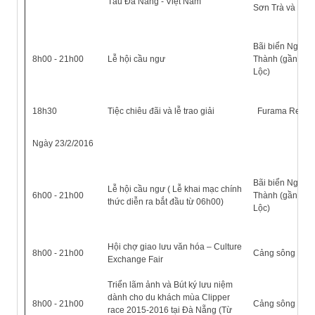
Tàu Đà Nẵng - Việt Nam
Sơn Trà và No
Bãi biển Nguyễn
8h00 - 21h00
Lễ hội cầu ngư
Thành (gần cầu
Lộc)
18h30
Tiệc chiêu đãi và lễ trao giải
Furama Resort
Ngày 23/2/2016
Bãi biển Nguyễn
Lễ hội cầu ngư ( Lễ khai mạc chính
6h00 - 21h00
Thành (gần cầu
thức diễn ra bắt đầu từ 06h00)
Lộc)
Hội chợ giao lưu văn hóa – Culture
8h00 - 21h00
Cảng sông Hàn
Exchange Fair
Triển lãm ảnh và Bút ký lưu niệm
dành cho du khách mùa Clipper
8h00 - 21h00
Cảng sông Hàn
race 2015-2016 tại Đà Nẵng (Từ