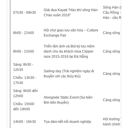
Sông Hàn (Lộ tr
Giải đua Kayak "Hào khí sông Hàn-
07h30 - 09h30
Cầu Rồng - cầu
Chào xuân 2016"
Hàn - cầu Rồng
Hội chợ giao lưu văn hóa – Culture
8h00 - 21h00
Cảng sông Hàn
Exchange Fair
Triển lãm ảnh và Bút ký lưu niệm
8h00 - 21h00
dành cho du khách mùa Clipper
Cảng sông Hàn
race 2015-2016 tại Đà Nẵng
Sáng: 8h30 -
12h30
Sailing day (Trải nghiệm ngày đi
Cảng sông Hàn
thuyền với các thủy thủ)
Chiều: 13h30 -
17h30
Sáng: 9h00 đến
12h00
Alongside Static Event (Sự kiện
Cảng sông Hàn
tĩnh trên thuyền)
Chiều: 15h00
đến 19h00
Hội trường Trun
14h00 - 16h30
Tọa đàm kết nối doanh nghiệp
hành chính